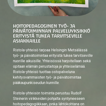
HOITOPEDAGOGINEN TYÖ- JA
PÄIVÄTOIMINNAN PALVELUYKSIKKÖ
ERITYISTÄ TUKEA TARVITSEVILLE
ASIAKKAILLE
Ristola-yhteisö tarjoaa Helsingin Metsälässä
työ- ja päivätoimintaa erityistä tukea tarvitseville
nuorille aikuisille. Yhteisössä harjoitellaan sekä
opitaan elämän perustaitoja ja yhteiselämää.
Ristola-yhteisö tuottaa ostopalveluna
kehitysvammaisten työ- ja päivätoimintaa
pääkaupunkiseudun kunnille.
Ristola-yhteisön toiminta perustuu Rudolf
Steinerin virikkeiden pohjalta syntyneeseen
hoitopedagogiikkaan, jonka lähtökohtana on