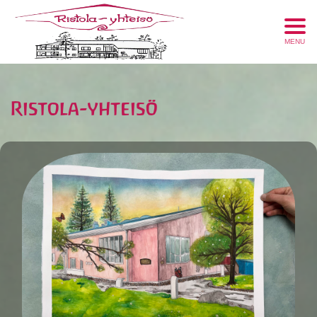
MENU
Ristola-yhteisö