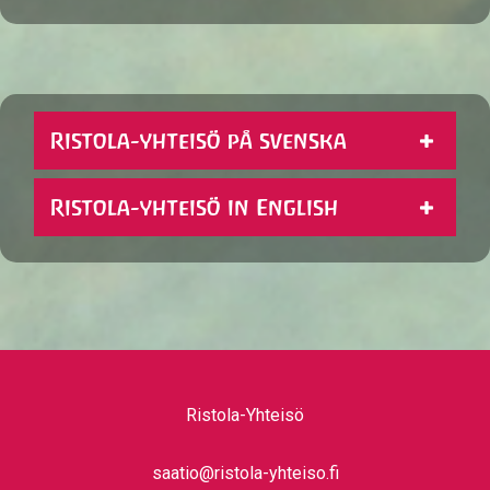
Ristola-yhteisö på svenska
Ristola-yhteisö in English
Ristola-Yhteisö
saatio@ristola-yhteiso.fi