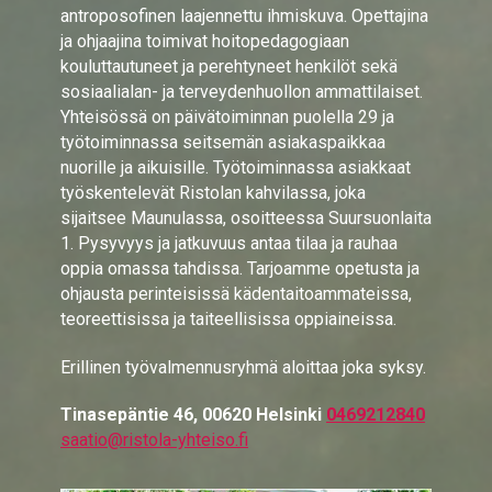
antroposofinen laajennettu ihmiskuva. Opettajina
ja ohjaajina toimivat hoitopedagogiaan
kouluttautuneet ja perehtyneet henkilöt sekä
sosiaalialan- ja terveydenhuollon ammattilaiset.
Yhteisössä on päivätoiminnan puolella 29 ja
työtoiminnassa seitsemän asiakaspaikkaa
nuorille ja aikuisille. Työtoiminnassa asiakkaat
työskentelevät Ristolan kahvilassa, joka
sijaitsee Maunulassa, osoitteessa Suursuonlaita
1. Pysyvyys ja jatkuvuus antaa tilaa ja rauhaa
oppia omassa tahdissa. Tarjoamme opetusta ja
ohjausta perinteisissä kädentaitoammateissa,
teoreettisissa ja taiteellisissa oppiaineissa.
Erillinen työvalmennusryhmä aloittaa joka syksy.
Tinasepäntie 46, 00620 Helsinki
0469212840
saatio@ristola-yhteiso.fi