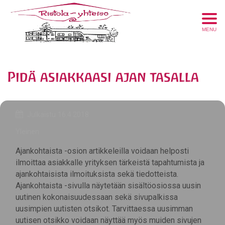
MENU
Pidä asiakkaasi ajan tasalla
Julkaistu
16.4.2018
Yleinen
Ajankohtaista -osion artikkeleilla voidaan helposti
ilmoittaa asiakkalle yrityksen tärkeistä tapahtumista ja
ajankohtaisista ilmoituksista sekä tiedotteista.
Ajankohtaista -sivulla näytetään sisältöosiossa uusin
uutinen kokonaisuudessaan sekä sivupalkissa
uusimpien uutisten otsikot. Tarvittaessa uusimman
uutisen otsikko voidaan näyttää myös muiden sivujen