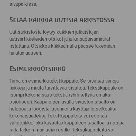
sivupalkissa.
Selaa kaikkia uutisia arkistossa
Uutisarkistosta löytyy kaikkien julkaistujen
uutisartikkeleiden otsikot ja julkaisupäivämäärät
listattuna. Otsikkoa klikkaamalla pääsee lukemaan
halutun uutisen.
Esimerkkiotsikko
Tämä on esimerkkitekstikappale. Se sisältää sanoja,
linkkejä ja muuta tarvittavaa sisältöä. Tekstikappale on
isompi kokonaisuus tekstiä ryhmiteltynä omaksi
osiokseen. Kappaleiden avulla sivuston sisältö on
helppoa ja loogista jäsennellä käyttäjälle selkeäksi
kokonaisuudeksi. Tekstikappaleita voi edeltää
väliotsikko, joka kuvastaa kappaleen sisältöä ja nostaa
siitä tärkeimmän asian esille. Tekstikappaleita voi